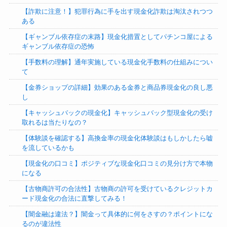
【詐欺に注意！】犯罪行為に手を出す現金化詐欺は淘汰されつつ
ある
【ギャンブル依存症の末路】現金化措置としてパチンコ屋による
ギャンブル依存症の恐怖
【手数料の理解】通年実施している現金化手数料の仕組みについ
て
【金券ショップの詳細】効果のある金券と商品券現金化の良し悪
し
【キャッシュバックの現金化】キャッシュバック型現金化の受け
取れるは当たりなの？
【体験談を確認する】高換金率の現金化体験談はもしかしたら嘘
を流しているかも
【現金化の口コミ】ポジティブな現金化口コミの見分け方で本物
になる
【古物商許可の合法性】古物商の許可を受けているクレジットカ
ード現金化の合法に直撃してみる！
【闇金融は違法？】闇金って具体的に何をさすの？ポイントにな
るのが違法性