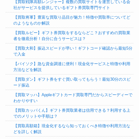
【買取戦隊高額レンジャー】複数の買取サイトを運営している会
社がサービスを提供しているギフト券買取専門サイト
【買取将軍】豊富な買取り品目が魅力！特徴や買取率についてど
のようなものか解説
【買取ルビー】ギフト券買取をするならどこ？おすすめの買取業
者を徹底分析！自分に合うサービスは？
【買取大和】振込スピードが早い！ギフトコード確認から最短5分
で入金
【バイソク】急な資金調達に便利！現金化サービスと特徴や利用
方法などを解説
【買取ダン】ギフト券をすぐ買い取ってもらう！最短30分のスピ
ード振込
【買取マッハ】Appleギフトカード買取専門だからスピーディーで
わかりやすい
【買取カッパくん】ギフト券買取業者は信用できる？利用する上
でのメリットや手順は？
【買取高額箱】現金化するなら知っておくべき特徴や利用方法な
どを詳しく解説