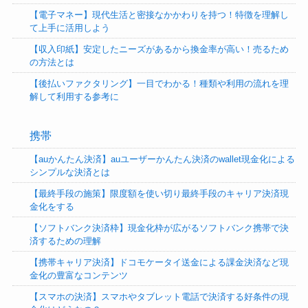
【電子マネー】現代生活と密接なかかわりを持つ！特徴を理解し
て上手に活用しよう
【収入印紙】安定したニーズがあるから換金率が高い！売るため
の方法とは
【後払いファクタリング】一目でわかる！種類や利用の流れを理
解して利用する参考に
携帯
【auかんたん決済】auユーザーかんたん決済のwallet現金化による
シンプルな決済とは
【最終手段の施策】限度額を使い切り最終手段のキャリア決済現
金化をする
【ソフトバンク決済枠】現金化枠が広がるソフトバンク携帯で決
済するための理解
【携帯キャリア決済】ドコモケータイ送金による課金決済など現
金化の豊富なコンテンツ
【スマホの決済】スマホやタブレット電話で決済する好条件の現