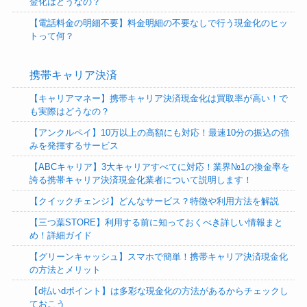
金化はどうなの？
【電話料金の明細不要】料金明細の不要なしで行う現金化のヒッ
トって何？
携帯キャリア決済
【キャリアマネー】携帯キャリア決済現金化は買取率が高い！で
も実際はどうなの？
【アンクルペイ】10万以上の高額にも対応！最速10分の振込の強
みを発揮するサービス
【ABCキャリア】3大キャリアすべてに対応！業界№1の換金率を
誇る携帯キャリア決済現金化業者について説明します！
【クイックチェンジ】どんなサービス？特徴や利用方法を解説
【三つ葉STORE】利用する前に知っておくべき詳しい情報まと
め！詳細ガイド
【グリーンキャッシュ】スマホで簡単！携帯キャリア決済現金化
の方法とメリット
【d払いdポイント】は多彩な現金化の方法があるからチェックし
ておこう