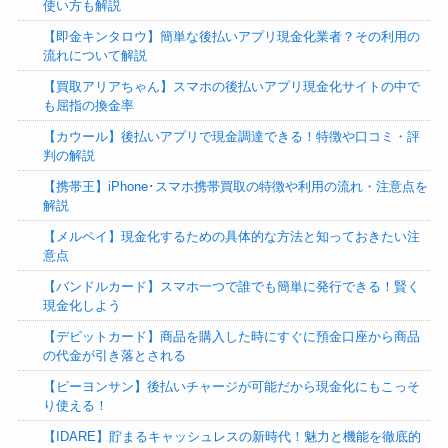
使い方も解説
【即金キンタロウ】簡単な後払いアプリ現金化業者？その利用の
流れについて解説
【買取アリアちゃん】スマホの後払いアプリ現金化サイトの中で
も屈指の換金率
【カウール】後払いアプリで現金調達できる！特徴や口コミ・評
判の解説
【携帯王】iPhone･スマホ携帯買取の特徴や利用の流れ・注意点を
解説
【メルペイ】現金化するための具体的な方法と知っておきたい注
意点
【バンドルカード】スマホ一つで誰でも簡単に発行できる！賢く
現金化しよう
【デビットカード】商品を購入した時にすぐに預金口座から商品
の代金が引き落とされる
【ビーヨンサン】後払いチャージが可能だから現金化にもこっそ
り使える！
【IDARE】貯まるキャッシュレスの新時代！魅力と機能を徹底的