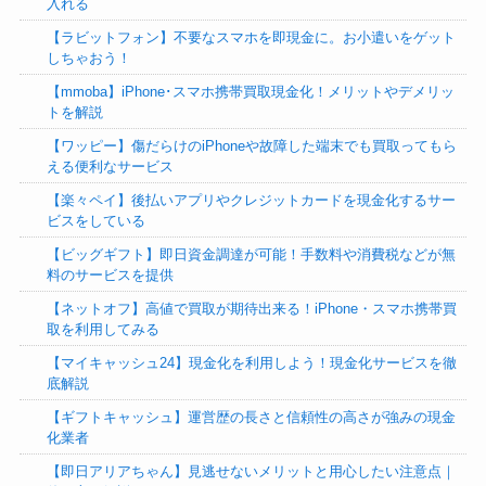
入れる
【ラビットフォン】不要なスマホを即現金に。お小遣いをゲット
しちゃおう！
【mmoba】iPhone･スマホ携帯買取現金化！メリットやデメリッ
トを解説
【ワッピー】傷だらけのiPhoneや故障した端末でも買取ってもら
える便利なサービス
【楽々ペイ】後払いアプリやクレジットカードを現金化するサー
ビスをしている
【ビッグギフト】即日資金調達が可能！手数料や消費税などが無
料のサービスを提供
【ネットオフ】高値で買取が期待出来る！iPhone・スマホ携帯買
取を利用してみる
【マイキャッシュ24】現金化を利用しよう！現金化サービスを徹
底解説
【ギフトキャッシュ】運営歴の長さと信頼性の高さが強みの現金
化業者
【即日アリアちゃん】見逃せないメリットと用心したい注意点｜