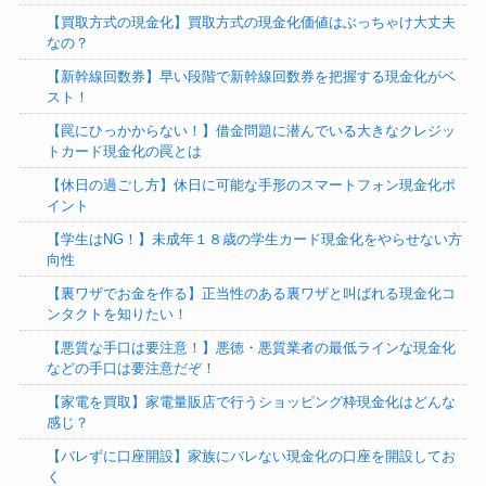
【買取方式の現金化】買取方式の現金化価値はぶっちゃけ大丈夫
なの？
【新幹線回数券】早い段階で新幹線回数券を把握する現金化がベ
スト！
【罠にひっかからない！】借金問題に潜んでいる大きなクレジッ
トカード現金化の罠とは
【休日の過ごし方】休日に可能な手形のスマートフォン現金化ポ
イント
【学生はNG！】未成年１８歳の学生カード現金化をやらせない方
向性
【裏ワザでお金を作る】正当性のある裏ワザと叫ばれる現金化コ
ンタクトを知りたい！
【悪質な手口は要注意！】悪徳・悪質業者の最低ラインな現金化
などの手口は要注意だぞ！
【家電を買取】家電量販店で行うショッピング枠現金化はどんな
感じ？
【バレずに口座開設】家族にバレない現金化の口座を開設してお
く