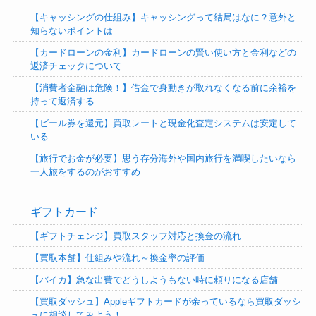
【キャッシングの仕組み】キャッシングって結局はなに？意外と
知らないポイントは
【カードローンの金利】カードローンの賢い使い方と金利などの
返済チェックについて
【消費者金融は危険！】借金で身動きが取れなくなる前に余裕を
持って返済する
【ビール券を還元】買取レートと現金化査定システムは安定して
いる
【旅行でお金が必要】思う存分海外や国内旅行を満喫したいなら
一人旅をするのがおすすめ
ギフトカード
【ギフトチェンジ】買取スタッフ対応と換金の流れ
【買取本舗】仕組みや流れ～換金率の評価
【バイカ】急な出費でどうしようもない時に頼りになる店舗
【買取ダッシュ】Appleギフトカードが余っているなら買取ダッシ
ュに相談してみよう！