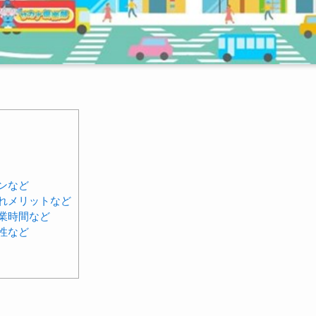
ンなど
れメリットなど
業時間など
性など