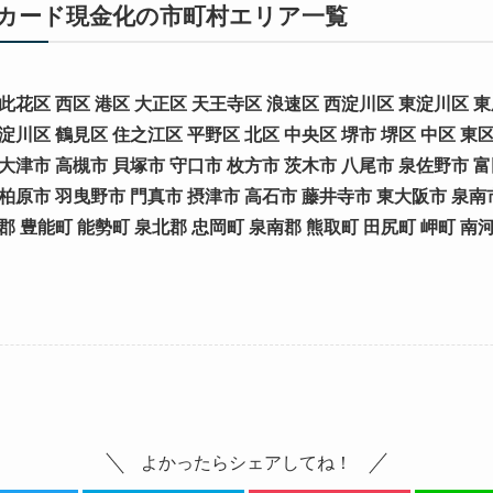
カード現金化の市町村エリア一覧
此花区 西区 港区 大正区 天王寺区 浪速区 西淀川区 東淀川区 東
淀川区 鶴見区 住之江区 平野区 北区 中央区 堺市 堺区 中区 東区
泉大津市 高槻市 貝塚市 守口市 枚方市 茨木市 八尾市 泉佐野市 
 柏原市 羽曳野市 門真市 摂津市 高石市 藤井寺市 東大阪市 泉南
郡 豊能町 能勢町 泉北郡 忠岡町 泉南郡 熊取町 田尻町 岬町 南
よかったらシェアしてね！