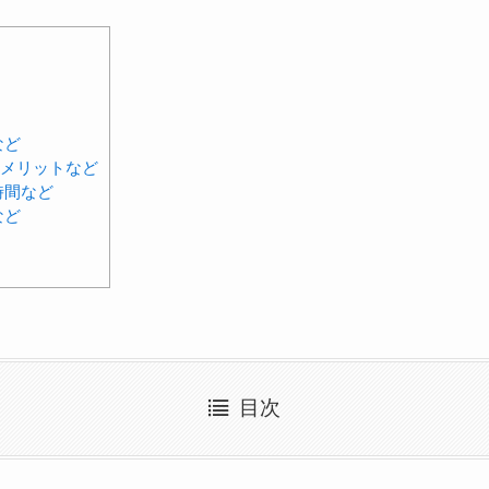
など
れメリットなど
時間など
など
目次