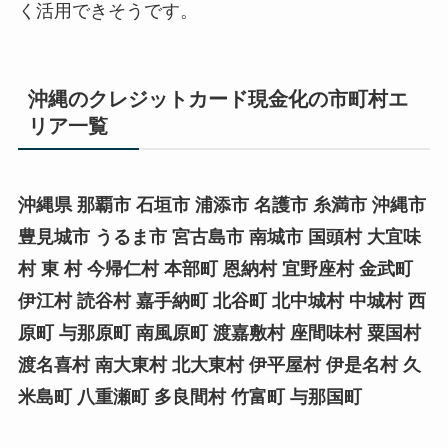
く活用できそうです。
沖縄のクレジットカード現金化の市町村エ
リア一覧
沖縄県 那覇市 石垣市 浦添市 名護市 糸満市 沖縄市
豊見城市 うるま市 宮古島市 南城市 国頭村 大宜味
村 東 村 今帰仁村 本部町 恩納村 宜野座村 金武町
伊江村 読谷村 嘉手納町 北谷町 北中城村 中城村 西
原町 与那原町 南風原町 渡嘉敷村 座間味村 粟国村
渡名喜村 南大東村 北大東村 伊平屋村 伊是名村 久
米島町 八重瀬町 多良間村 竹富町 与那国町