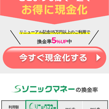
リニューアル記念!!5万円以上のご利用で
5
換金率
%UP
中
利用額