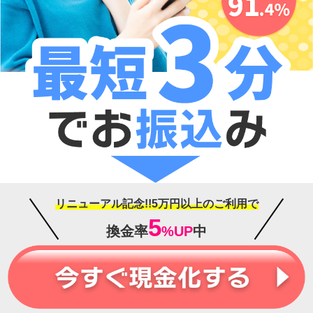
リニューアル記念!!5万円以上のご利用で
5
換金率
%UP
中