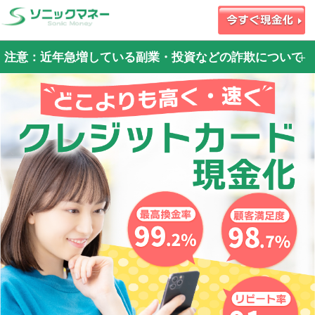
注意：近年急増している副業・投資などの詐欺について
近年
・X（旧Twitter）・Instagram・投資サイト・副業サイト等で資金を調達するため
に弊社お申込みフォームを案内された
・当サイトの利用に際して身分証やクレジットカードの偽造をして申込をする
等、大変悪質な事案が発生しております。
資金調達のために弊社を紹介された場合は詐欺の可能性が高いです
※弊社は投資や副業関連の業者とは一切関わりはありません
今後も悪質性の高い事案が、弊社で発生した場合は
警察からの捜査協力依頼には全面的に協力させて頂きます。
申込者本人に犯罪の認識がなくても行動に移すだけでも、犯罪加害者として取り
扱われ、刑事・民事両面での責任を負う事になります。
ご自身が加害者にならないため、詐欺行為への加担は絶対におやめください！！