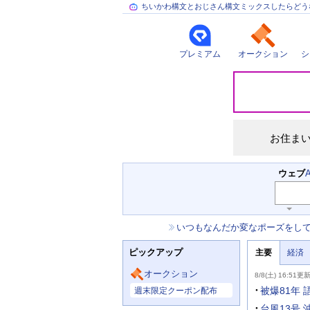
ちいかわ構文とおじさん構文ミックスしたらどう
プレミアム
オークション
シ
災
害
情
報
お住ま
検
ウェブ
索
キ
ー
お
いつもなんだか変なポーズをし
ワ
知
ー
ニ
ら
ド
ピックアップ
主要
経済
ュ
せ
入
ー
力
主
ス
オークション
8/8(土) 16:51更
補
要
主
助
ニ
被爆81年
週末限定クーポン配布
な
を
ュ
サ
開
ー
台風13号