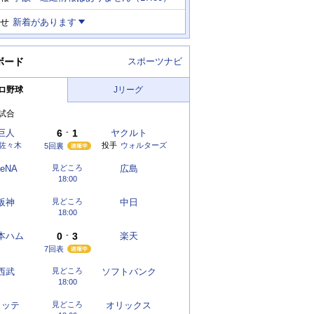
せ
新着があります
ボード
スポーツナビ
ロ野球
Jリーグ
試合
巨人
6
-
1
ヤクルト
佐々木
投手
ウォルターズ
5回裏
eNA
見どころ
広島
18:00
阪神
見どころ
中日
18:00
本ハム
0
-
3
楽天
7回表
西武
見どころ
ソフトバンク
18:00
ロッテ
見どころ
オリックス