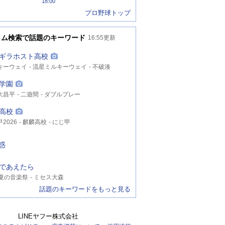
18:00
プロ野球トップ
イム検索で話題のキーワード
16:55
更新
ギラホスト高校
キーウェイ
流星ミルキーウェイ
不破湊
学園
大昌平
二遊間
ダブルプレー
高校
2026
麒麟高校
にじ甲
疑惑
であえたら
K夏の音楽祭
ミセス大森
話題のキーワードをもっと見る
LINEヤフー株式会社