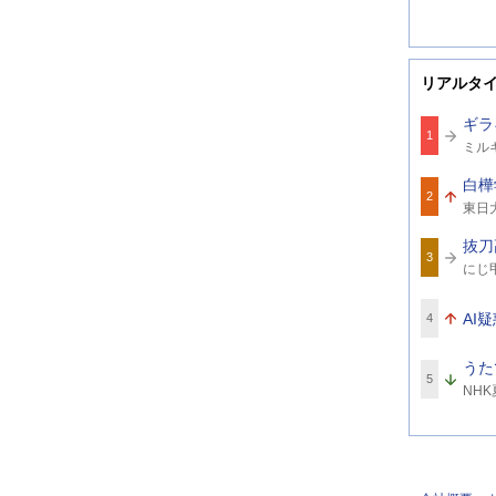
リアルタ
ギラ
1
関
ミル
連
ワ
白樺
ー
2
関
ド
東日
連
ワ
抜刀
ー
3
関
ド
にじ甲
連
ワ
ー
AI
4
ド
うた
5
関
NH
連
ワ
ー
ド