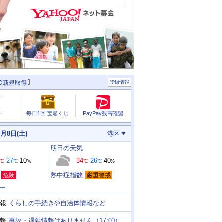
ID新規取得
登録情報
PayPay残高確認
ル
毎日1回 宝箱くじ
8月8日(土)
港区
明日
の天気
27
10
34
26
40
℃
℃
%
℃
℃
%
熱中症指数
危険
厳重警戒
ー
くらしの手続きや自治体情報など
報
事故・遅延情報はありません（17:00）
報