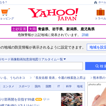
なる？
ホー
ョッピング
トラベ
土砂災害
大雨
青森県
岩手県
新潟県
鹿児島県
危険警報が上記地域に発表されています。
詳細
いの地域の防災情報が表示されるように設定できます。
地域を設
AIモード
画像
動画
知恵袋
地図
リアルタイム
一覧
検
ている、うちのネコ
「長友佑都 発表」今週の検索急上昇は
熊本県の
エンタメ
スポーツ
国内
国際
IT
科学
地域
新
 語り部再開を目指す99歳
16
 沖縄で転倒など5人けが
41