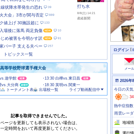
打ち水
 線状降水帯発生の恐れ
39
8/8(土) 14:21
火大会」3市が関与否定
889
産経新聞
ク値上げ 30施設超に
133
入場後に落馬 両足負傷
10
あ
な
いじめ被害を今明かす訳
91
た
家パー子 支える夫ペー
257
の
個
ログイン
人
ス
トピックス一覧
に
テ
関
ー
わ
国高等学校野球選手権大会
メー
タ
る
情
ス
田vs.遊学館
13:30 白樺vs.東日昌
報
本
2026年
日
文理vs.大分商
18:30 英明vs.関東一
今
の
今日
の天気
果
トーナメント表
出場校一覧
ライブ動画配信中
日
天
明
34
気
日
、
の
熱中症指数
運
天
行
気
雨雲レーダ
情
記事を取得できませんでした。
報
地域情
ページを更新しても表示されない場合は、
一定時間をおいて再度更新してください。
運行情