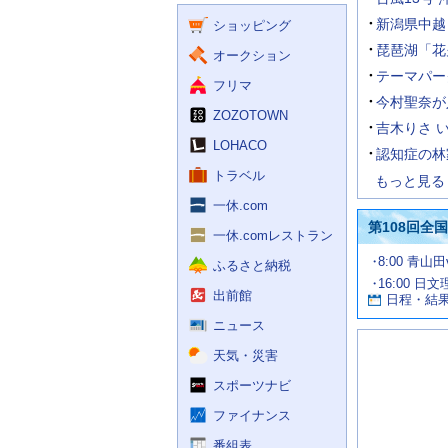
く
ー
ス
新潟県中越
ショッピング
ビ
ス
琵琶湖「花
オークション
テーマパー
フリマ
今村聖奈が
ZOZOTOWN
吉木りさ 
LOHACO
認知症の林
トラベル
もっと見る
一休.com
第108回全
一休.comレストラン
試
8:00 青山
ふるさと納税
合
16:00 日
お
情
出前館
日程・結
報
す
す
ニュース
め
天気・災害
の
記
スポーツナビ
事
ファイナンス
番組表