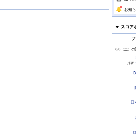
お知ら
スコア
プ
8/8（土）
の
打者
D
日