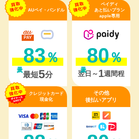
ペイディ
AUペイ・バンドル
あと払いプラン
apple専用
83
80
％
％
1
5
翌日～
週間程
最短
分
その他
クレジットカード
現金化
後払いアプリ