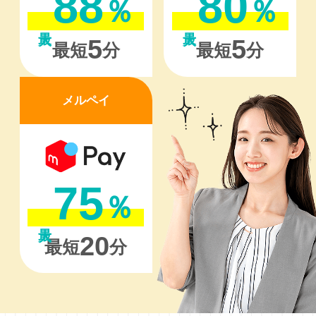
88
80
％
％
5
5
最短
分
最短
分
メルペイ
75
％
20
最短
分