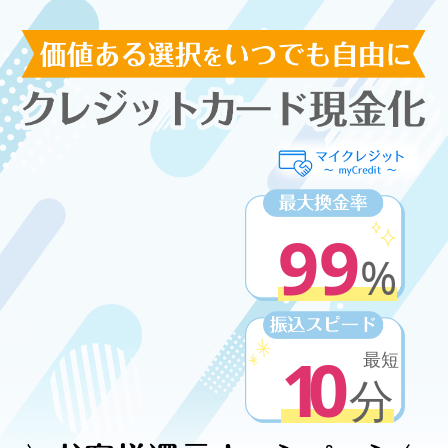
99
%
10
最短
分