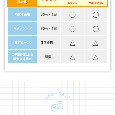
現金化
審査なし
WEB/電話完結
〇
〇
消費者金融
30分～1日
〇
〇
キャッシング
30分～1日
△
△
銀行ローン
5営業日～
△
△
公的機関による
1週間～
融資や補助金