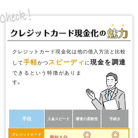
クレジットカード現金化は他の借入方法と比較
手軽
スピーディ
現金を調達
して
かつ
に
できるという特徴がありま
す。
手段
入金スピード
審査の柔軟性
手続き
◎
◎
クレジットカード
最短 5 分