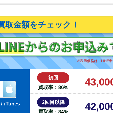
買取金額をチェック！
※表示価格は「
LINE
申
初回
43,00
買取率：
86
%
2回目以降
42,00
 / iTunes
買取率：
84
%