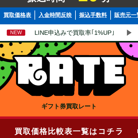
買取価格表
入金時間反映
振込手数料
販売元一
LINE申込みで買取率｢1%UP｣
NEW
ギフト券買取レート
買取価格比較表一覧はコチラ