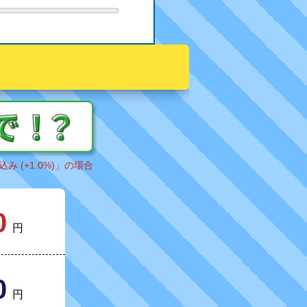
込み (+1.0%)」の場合
0
円
0
円