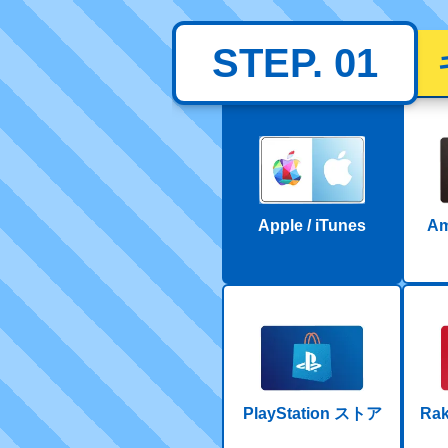
STEP. 01
Apple / iTunes
A
PlayStation ストア
Ra